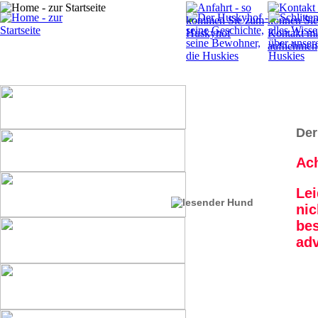
Der
Ac
Lei
nic
bes
adv